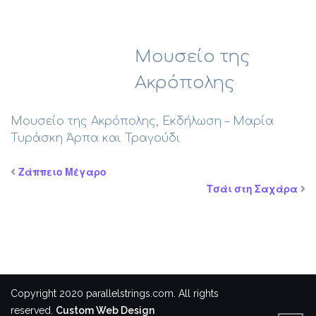
Μουσείο της
Ακρόπολης
Μουσείο της Ακρόπολης, Εκδήλωση – Μαρία
Τυράσκη Άρπα και Τραγούδι
Ζάππειο Μέγαρο
Τσάι στη Σαχάρα
Copyright 2020 parallelstrings.com. All rights
reserved.
Custom Web Design